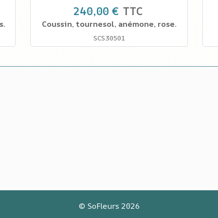
240,00 €
TTC
s.
Coussin, tournesol, anémone, rose.
SCS30501
©
SoFleurs
2026