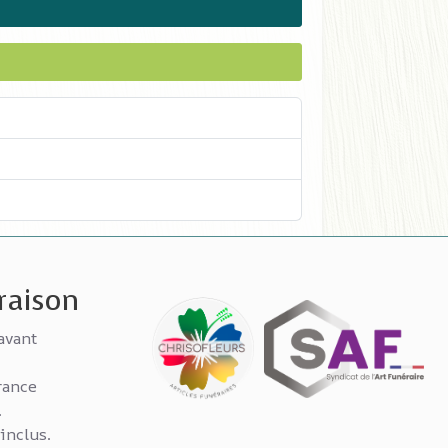
vraison
avant
rance
.
 inclus.