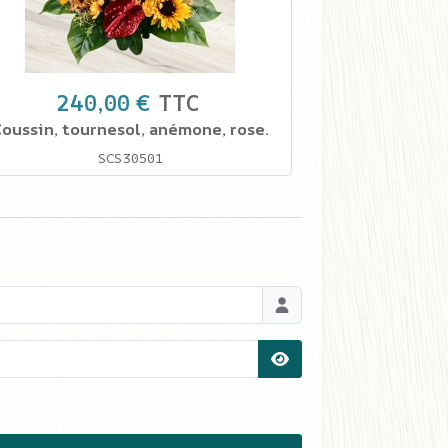
240,00 €
TTC
oussin, tournesol, anémone, rose.
SCS30501
Afficher le mot de pas