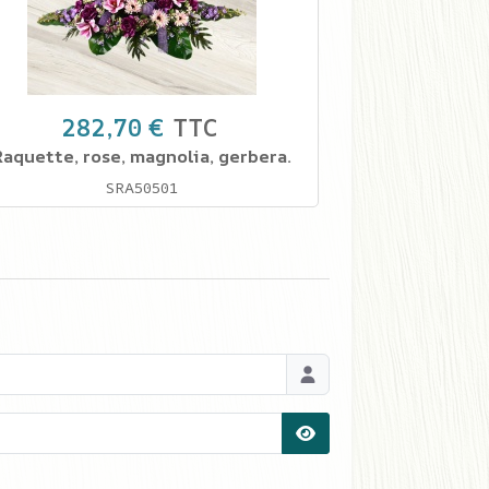
282,70 €
TTC
Raquette, rose, magnolia, gerbera.
SRA50501
Afficher le mot de pas