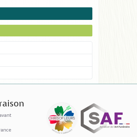
vraison
avant
rance