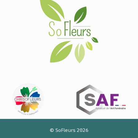
©
SoFleurs
2026