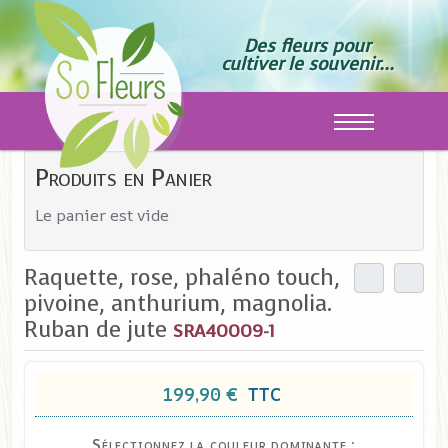
Des fleurs pour
cultiver le souvenir...
Off-Canvas T
Produits en Panier
Le panier est vide
Raquette, rose, phaléno touch,
pivoine, anthurium, magnolia.
Ruban de jute
SRA40009-1
199,90 €
TTC
Sélectionnez la couleur dominante :