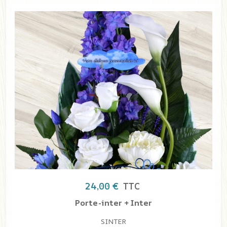
10,00 €
TTC
Ruban
SRU
ter