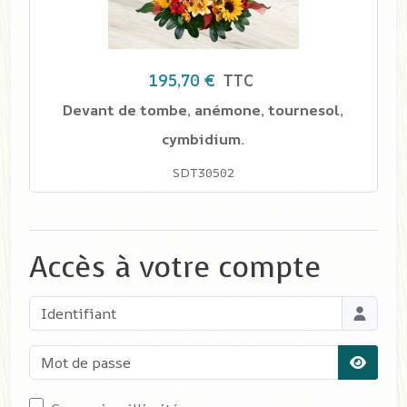
195,70 €
TTC
Devant de tombe, anémone, tournesol,
cymbidium.
SDT30502
Accès à votre compte
Identifiant
Mot de passe
Affiche