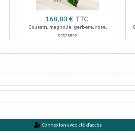
168,80 €
TTC
Coussin, magnolia, gerbera, rose.
C
SCS25502
Connexion avec clé d'accès