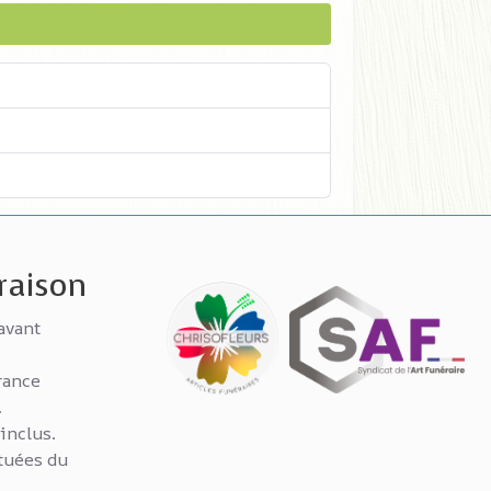
vraison
avant
rance
.
 inclus.
tuées du