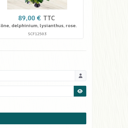
89,00 €
TTC
ône, delphinium, lysianthus, rose.
SCF12503
Afficher le mot de pas